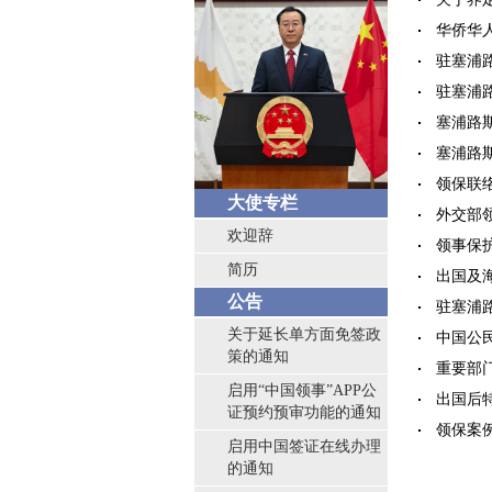
华侨华
驻塞浦
驻塞浦
塞浦路
塞浦路
领保联
大使专栏
外交部
欢迎辞
领事保
简历
出国及
公告
驻塞浦
关于延长单方面免签政
中国公
策的通知
重要部
启用“中国领事”APP公
出国后
证预约预审功能的通知
领保案
启用中国签证在线办理
的通知