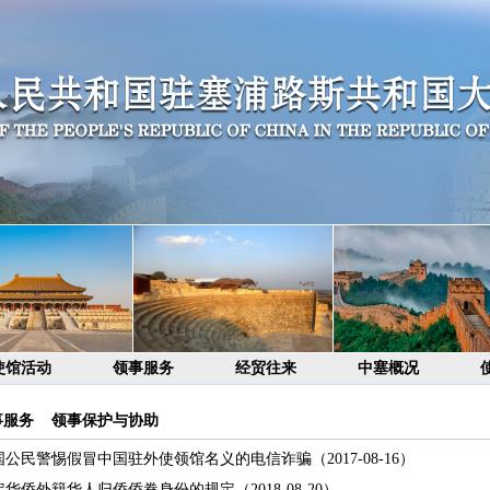
使馆活动
领事服务
经贸往来
中塞概况
事服务
>
领事保护与协助
国公民警惕假冒中国驻外使领馆名义的电信诈骗
（2017-08-16）
定华侨外籍华人归侨侨眷身份的规定
（2018-08-20）