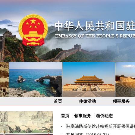
首页
使馆活动
领事服务
首页
>
领事服务
>
领侨动态
驻塞浦路斯使馆赴帕福斯开展领保讲
常见问答
（2018-08-21）