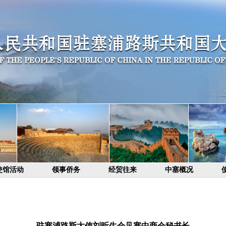
使馆活动
领事侨务
经贸往来
中塞概况
驻塞浦路斯大使刘昕生会见塞中商会秘书长