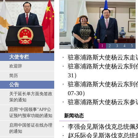
1
2
3
4
5
驻塞浦路斯大使杨云东走
大使专栏
驻塞浦路斯大使杨云东到
欢迎辞
31）
简历
驻塞浦路斯大使杨云东到
公告
07-30）
关于延长单方面免签政
策的通知
驻塞浦路斯大使杨云东参
启用“中国领事”APP公
新闻动态
证预约预审功能的通知
启用中国签证在线办理
李强会见斯洛伐克总统佩
的通知
赵乐际会见斯洛伐克总统