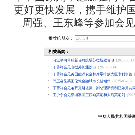
更好更快发展，携手维护
周强、王东峰等参加会见
推荐给朋友：
相关新闻：
习近平向希腊新任总统塔苏拉斯致贺电
(2025-03-13
丁薛祥会见老挝外长通沙万
(2025-03-14)
丁薛祥会见英国能源安全和净零排放大臣米利班德
韩正会见英国伦敦金融城市长靳翊伟
(2025-03-18)
丁薛祥会见哈萨克斯坦第一副总理斯克利亚尔并共
王沪宁会见柬埔寨国王西哈莫尼和太后莫尼列
(2025
中华人民共和国驻塞