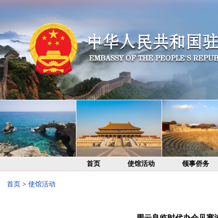
首页
使馆活动
领事侨务
首页
>
使馆活动
周云良临时代办会见塞