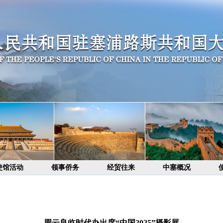
使馆活动
领事侨务
经贸往来
中塞概况
周云良临时代办出席“中国2025”摄影展