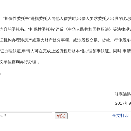
证。“担保性委托书”是指委托人向他人借贷时,出借人要求委托人出具的,以
内容的委托书。“担保性委托书”违反《中华人民共和国物权法》等法律规
证机构办理涉房产或重大财产处分事项、或涉股权交易、贷款、行使股东
证办理认证,申请人可在完成上述流程后赴本馆办理领事认证。同时,申
文单位咨询再行办理 。
行。
驻塞浦路
2017年
全文打印