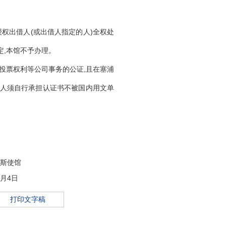
授权出借人(或出借人指定的人)全权处
定,本馆不予办理。
投票权利等公司事务的公证
,且在塞浦
请人须自行承担认证书不被国内用文单
斯使馆
9月4日
打印文字稿