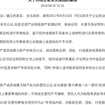
2018-08-20 23:31
法》确立的真实、合法原则，参照
2017年8月14日《司法部关于公证执
有关公证,应提交房产证明或财产权属证明、身份证明、夫妻关系证明等
真实性进行审查核实。鉴于驻外使领馆不具备对上述材料进行实质审查的
票权利等公司事务类公证根据上述原则亦不予办理。
产或其他重大财产的有关公证，或涉股权交易、贷款、行使股东投票权
“本公证书仅证明所附文书上的签字、指印或者印章属实,不证明文书中提及
书中提及的财产等具有处分权。”同时,申请人须书面承诺同意本馆在公证
房产或其他重大财产处分的委托公证
,应当遵循“重大事项一次一委托”的
以上重要事项的内容；不得设定委托不可撤销、受托人代为收取售房款等类
不得出现“至委托事项办理完毕为止”等类似内容。涉股权交易、贷款、行使