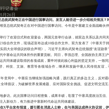
维亚总统武契奇正在中国进行国事访问。发言人能否进一步介绍相关情况？
维亚总统武契奇正在对中国进行国事访问。今年是中塞建立全面战略伙伴
举行了欢迎仪式和欢迎宴会，两国元首举行会谈，就双边关系以及共同
23份合作文件，现场还宣布达成10份合作文件。双方发表了《中塞关于
实四大全球倡议的联合声明》。习近平主席向武契奇总统颁授“友谊勋章
代中塞命运共同体所作的重要贡献。同日，李强总理、全国政协主席王沪
运共同体建设取得的各项成就，重申对彼此核心利益的坚定支持，一致同意
、经济、科技、文旅、教育等各领域合作，继承和发扬中塞人民传统友谊
百年变局中，中塞应当继续加强战略沟通，践行真正的多边主义，反对霸
大全球倡议，为破解世界发展难题、应对国际安全挑战、促进文明交流互
地参访。此次国事访问日程密集，成果丰硕，彰显了中塞高度政治互信
注入新动力，有力推进中塞新时代命运共同体建设。
在X平台发布报道，援引匿名消息人士称，在与美国达成停火协议前，