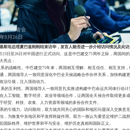
基斯坦总理夏巴兹刚刚结束访华，发言人能否进一步介绍访问情况及此访
月23日至26日对中国进行正式访问。这是中巴建交75周年之际，两国间
大亮点：
系的战略性。中巴建交75年来，两国相互理解、相互信任、相互支持
通，两国领导人一致同意深化中巴全天候战略合作伙伴关系，加快构建
政治引领，注入强劲动力。
系的互利性。两国领导人一致同意扎实推进构建中巴命运共同体行动计划，
在人工智能、数字经济、农业等领域合作，让两国全天候合作取得更多
于经贸、科技、农食、人力资源等领域的多份合作文件。
系的引领力。访问期间，双方就共同关心的国际和地区问题深入交换意
当，为恢复中东地区和平发挥斡旋作用。双方一致认为要坚定维护二战
后国际秩序、维护世界和平与安全、维护历史真相和国际正义。