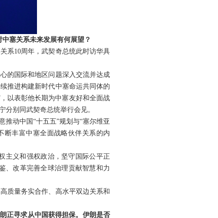
对中塞关系未来发展有何展望？
关系10周年，武契奇总统此时访华具
关心的国际和地区问题深入交流并达成
持续推进构建新时代中塞命运共同体的
”，以表彰他长期为中塞友好和全面战
宁分别同武契奇总统举行会见。
推动中国“十五五”规划与“塞尔维亚
，不断丰富中塞全面战略伙伴关系的内
权主义和强权政治，坚守国际公平正
鉴、改革完善全球治理贡献智慧和力
、高质量务实合作、高水平双边关系和
伊朗正寻求从中国获得担保。伊朗是否