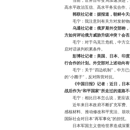
当前，世界百年变局加速演进，
高水平政治互信、高水平务实合作、
韩联社记者：据报道，朝鲜今天
毛宁：我注意到有关方对发射物
乌通社记者：俄罗斯外交部称，
方如何评论俄方威胁升级冲突？会否
毛宁：对于乌克兰危机，中方立
启对话谈判积累条件。
彭博社记者：美国、日本、印度
行合作的计划。外交部对上述动向有
毛宁：关于“四边机制”，中方
的“小圈子”，反对阵营对抗。
《中国日报》记者：近日，日本
战后作为“和平国家”所走过的道路
毛宁：相比日本怎么说，更应该
近年来日本政府不断扩充军费、
感核材料、推动修改和平宪法、鼓吹
国际社会对日本“再军事化”的担忧。
日本军国主义曾给世界造成深重