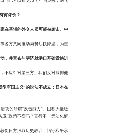
愿同巴方以建交75周年为契机，深化
有何评价？
国家在基辅的外交人员可能被袭击。中
当事各方共同推动局势尽快降温，为重
活动，并宣布与斐济就港口基础设施进
荣，不应针对第三方。我们反对搞排他
新型军国主义”的说法不成立；日本在
进攻的所谓“反击能力”、囤积大量敏
防卫”政策不变吗？言行不一无法化解
们敦促日方汲取历史教训，恪守和平承