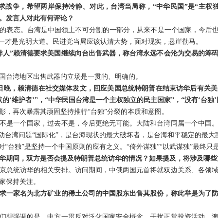
求战争，希望两岸保持冷静。对此，台湾当局称，“中华民国”是“主权
。发言人对此有何评论？
的表态。台湾是中国领土不可分割的一部分，从来不是一个国家，今后也
统一才是光明大道。民进党当局应该认清大势，面对现实，悬崖勒马。
导人”赖清德要求美国继续向台出售武器，称台湾永远不会沦为交易的筹
国台湾地区出售武器的立场是一贯的、明确的。
7日晚，赖清德在社交媒体发文，回应美国总统特朗普在结束访华后有关美
的‘维护者’”，“中华民国台湾是一个主权独立的民主国家”，“没有‘台独
彰，再次暴露其顽固坚持推行“台独”分裂的本质和意图。
不是一个国家，过去不是，今后更绝无可能。大陆和台湾同属一个中国
推动台湾问题“国际化”，是台海现状的最大破坏者，是台海和平稳定的最大
对“台独”是坚持一个中国原则的应有之义。“倚外谋独”“以武谋独”最终只
华期间，双方是否会提及特朗普总统访华的情况？如果提及，将涉及哪些
京总统访华的相关安排。访问期间，中俄两国元首将就双边关系、各领
家保持关注。
求一家名为北方矿业的稀土公司的中国股东出售其股份，称此举是为了
们想强调的是，中方一贯反对泛化国家安全概念，干扰正常投资活动。