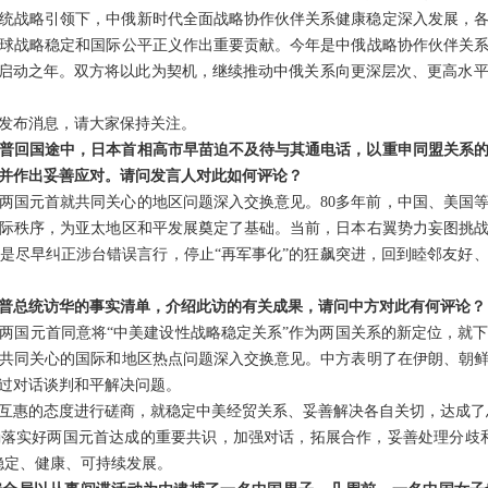
统战略引领下，中俄新时代全面战略协作伙伴关系健康稳定深入发展，
球战略稳定和国际公平正义作出重要贡献。今年是中俄战略协作伙伴关系
年”启动之年。双方将以此为契机，继续推动中俄关系向更深层次、更高水
发布消息，请大家保持关注。
普回国途中，日本首相高市早苗迫不及待与其通电话，以重申同盟关系
并作出妥善应对。请问发言人对此如何评论？
两国元首就共同关心的地区问题深入交换意见。80多年前，中国、美国
际秩序，为亚太地区和平发展奠定了基础。当前，日本右翼势力妄图挑
是尽早纠正涉台错误言行，停止“再军事化”的狂飙突进，回到睦邻友好
普总统访华的事实清单，介绍此访的有关成果，请问中方对此有何评论？
两国元首同意将“中美建设性战略稳定关系”作为两国关系的新定位，就
共同关心的国际和地区热点问题深入交换意见。中方表明了在伊朗、朝
过对话谈判和平解决问题。
互惠的态度进行磋商，就稳定中美经贸关系、妥善解决各自关切，达成了
落实好两国元首达成的重要共识，加强对话，拓展合作，妥善处理分歧
稳定、健康、可持续发展。