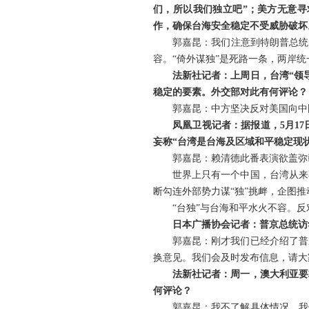
们，所以我们独立吧”；美方无意寻
作，确保台海安全稳定不受威胁破坏
郭嘉昆：我们注意到特朗普总统
容。“倚外谋独”是死路一条，两岸
法新社记者：上周日，台湾“领
稳定的要素。外交部对此有何评论？
郭嘉昆：中方坚决反对美国向中
凤凰卫视记者：据报道，5月1
妄称“台湾是台海及区域和平稳定现状
郭嘉昆：赖清德此番表演欲盖弥
世界上只有一个中国，台湾从来
断勾连外部势力谋“独”挑衅，企图
“台独”与台海和平水火不容。反
日本广播协会记者：普京总统访
郭嘉昆：刚才我们已经介绍了普
换意见。我们会及时发布信息，请大
法新社记者：周一，澳大利亚要
何评论？
郭嘉昆：我不了解具体情况。我