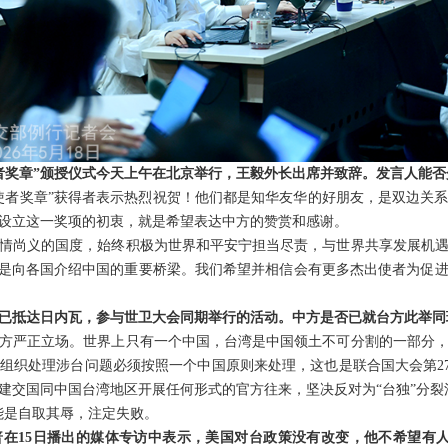
者奖章”颁授仪式今天上午在北京举行，王毅外长出席并致辞。发言人能
使者奖章”获得者表示热烈祝贺！他们都是知华友华的好朋友，是双边关
设立这一奖项的初衷，就是希望表达中方的赞赏和感谢。
情尚义的国度，始终积极为世界和平安宁担当尽责，与世界共享发展机
也是向各国介绍中国的重要桥梁。我们希望并相信会有更多杰出使者为促
已抵达日内瓦，参与世卫大会同期举行的活动。中方是否已就台方此举同
方严正立场。世界上只有一个中国，台湾是中国领土不可分割的一部分
织处理涉台问题必须按照一个中国原则来处理，这也是联合国大会第275
建交国同中国台湾地区开展任何形式的官方往来，坚决反对为“台独”分裂
能是自取其辱，注定失败。
在15日播出的媒体专访中表示，美国对台政策没有改变，他不希望有人