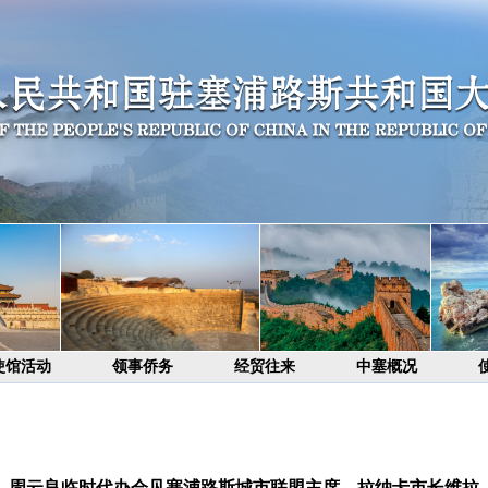
使馆活动
领事侨务
经贸往来
中塞概况
周云良临时代办会见塞浦路斯城市联盟主席、拉纳卡市长维拉